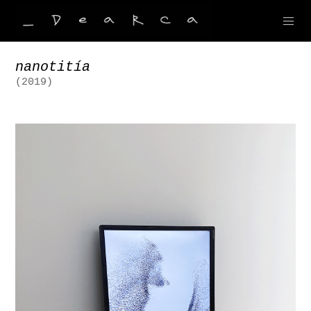
nanotitía
(2019)