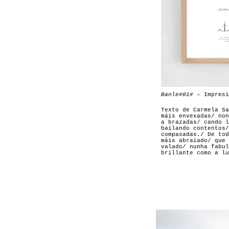
Banle#01# –
Impresi
Texto de Carmela S
máis envexadas/ non
a brazadas/ cando l
bailando contentos/
compasadas./ De tod
máis abraiado/ que 
valado/ nunha fabul
brillante como a lu