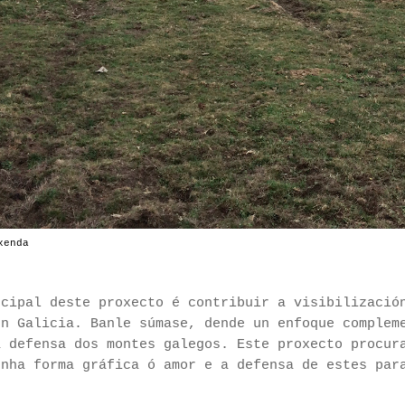
xenda
ncipal deste proxecto é contribuir a visibilizació
en Galicia. Banle súmase, dende un enfoque complem
a defensa dos montes galegos. Este proxecto procur
unha forma gráfica ó amor e a defensa de estes par