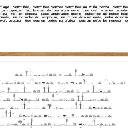
tiago: Ventiños, ventiños ventos ventiños da miña terra. Ventiño
ria riqueza, fai brotar da túa alma ouro fino com’ a area. Axuda
risa, mellor espesa. Ceos anubrados quero, cubertos de nubes neg
rnado, un refacho de sorpresa, un tifón descamiñado, unha desvia
aval amaina, que sopren todos na aldea. Sopran polo bo Fenosa! S